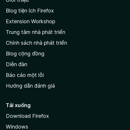
t
n
r
à
Blog tiện ích Firefox
o
a
Extension Workshop
n
Trung tâm nhà phát triển
g
c
Chính sách nhà phát triển
h
Blog cộng đồng
ủ
M
Diễn đàn
o
Báo cáo một lỗi
z
Hướng dẫn đánh giá
i
l
l
Tải xuống
a
Download Firefox
Windows