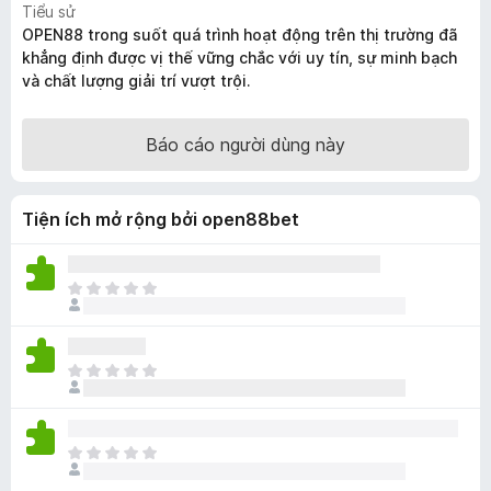
Tiểu sử
F
OPEN88 trong suốt quá trình hoạt động trên thị trường đã
i
khẳng định được vị thế vững chắc với uy tín, sự minh bạch
r
và chất lượng giải trí vượt trội.
e
f
Báo cáo người dùng này
o
x
Tiện ích mở rộng bởi open88bet
C
h
ư
a
C
c
h
ó
ư
x
a
ế
C
c
p
h
ó