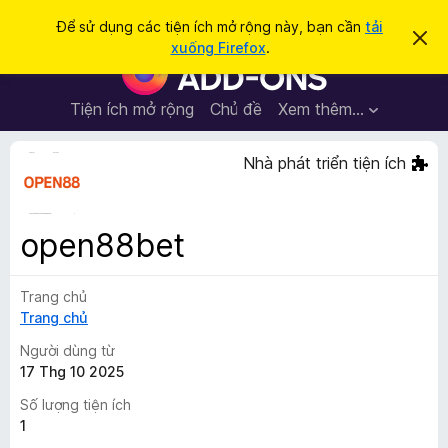
T
Đăng nhập
Để sử dụng các tiện ích mở rộng này, bạn cần
tải
B
ì
xuống Firefox
.
ỏ
T
m
q
i
u
k
a
ệ
Tiện ích mở rộng
Chủ đề
Xem thêm…
i
t
n
h
ế
ô
í
Nhà phát triển tiện ích
m
n
c
g
b
h
á
t
o
open88bet
n
r
à
ì
y
Trang chủ
n
Trang chủ
h
d
Người dùng từ
u
17 Thg 10 2025
y
Số lượng tiện ích
ệ
1
t