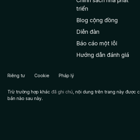
Chính sách nhà phát
c
triển
h
Blog cộng đồng
ủ
M
Diễn đàn
o
Báo cáo một lỗi
z
Hướng dẫn đánh giá
i
l
l
Riêng tư
Cookie
Pháp lý
a
Trừ trường hợp khác
đã ghi chú
, nội dung trên trang này được
bản nào sau này.