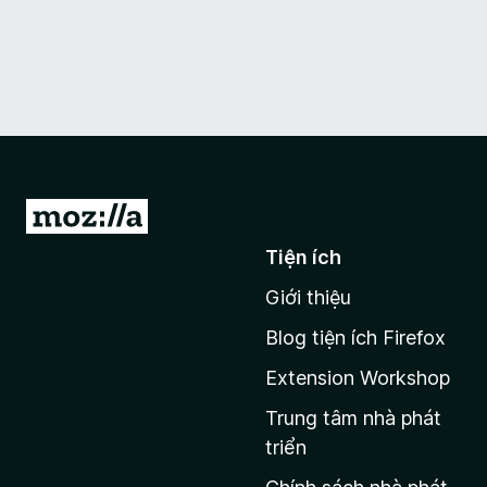
Đ
i
Tiện ích
đ
Giới thiệu
ế
n
Blog tiện ích Firefox
t
Extension Workshop
r
a
Trung tâm nhà phát
n
triển
g