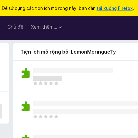
Để sử dụng các tiện ích mở rộng này, bạn cần
tải xuống Firefox
.
Chủ đề
Xem thêm…
Tiện ích mở rộng bởi LemonMeringueTy
C
h
ư
a
c
ó
C
x
h
ế
ư
p
a