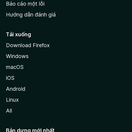
o
Báo cáo một lỗi
z
Hướng dẫn đánh giá
i
l
l
Tải xuống
a
Download Firefox
Windows
macOS
iOS
Android
Linux
All
Bản dựng mới nhất