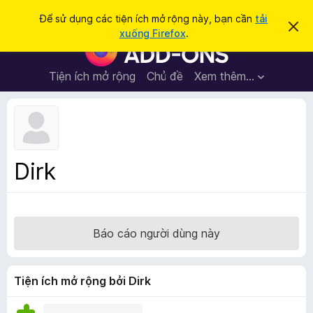
T
Đăng nhập
Để sử dụng các tiện ích mở rộng này, bạn cần
tải
B
ì
xuống Firefox
.
ỏ
T
m
q
i
u
k
a
ệ
Tiện ích mở rộng
Chủ đề
Xem thêm…
i
t
n
h
ế
ô
í
m
n
c
g
b
h
á
t
o
Dirk
n
r
à
ì
y
n
h
Báo cáo người dùng này
d
u
y
Tiện ích mở rộng bởi Dirk
ệ
t