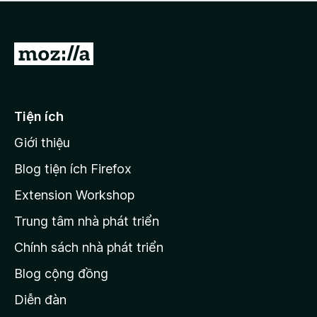
a
h
o
c
ạ
ó
n
x
Đ
g
ế
n
i
p
à
đ
h
o
ạ
ế
Tiện ích
n
n
g
Giới thiệu
t
n
r
à
Blog tiện ích Firefox
o
a
Extension Workshop
n
Trung tâm nhà phát triển
g
c
Chính sách nhà phát triển
h
Blog cộng đồng
ủ
M
Diễn đàn