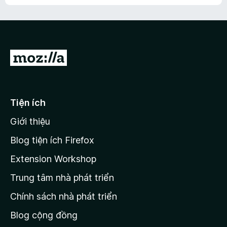
h
ế
n
ư
p
à
a
h
o
c
ạ
ó
n
x
Đ
g
ế
n
i
p
à
đ
h
o
ạ
ế
Tiện ích
n
n
g
Giới thiệu
t
n
r
à
Blog tiện ích Firefox
o
a
Extension Workshop
n
Trung tâm nhà phát triển
g
c
Chính sách nhà phát triển
h
Blog cộng đồng
ủ