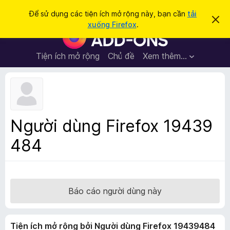
T
Đăng nhập
Để sử dụng các tiện ích mở rộng này, bạn cần
tải
B
ì
xuống Firefox
.
ỏ
T
m
q
i
u
k
a
ệ
Tiện ích mở rộng
Chủ đề
Xem thêm…
i
t
n
h
ế
ô
í
m
n
c
g
b
h
á
t
o
Người dùng Firefox 19439
n
r
à
484
ì
y
n
h
d
u
Báo cáo người dùng này
y
ệ
Tiện ích mở rộng bởi Người dùng Firefox 19439484
t