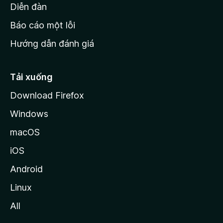
M
Diễn đàn
o
Báo cáo một lỗi
z
Hướng dẫn đánh giá
i
l
l
Tải xuống
a
Download Firefox
Windows
macOS
iOS
Android
Linux
All