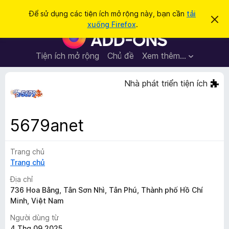
T
Đăng nhập
Để sử dụng các tiện ích mở rộng này, bạn cần
tải
B
ì
xuống Firefox
.
ỏ
T
m
q
i
u
k
a
ệ
Tiện ích mở rộng
Chủ đề
Xem thêm…
i
t
n
h
ế
ô
í
Nhà phát triển tiện ích
m
n
c
g
b
h
á
t
o
5679anet
n
r
à
ì
y
Trang chủ
n
Trang chủ
h
d
Địa chỉ
u
736 Hoa Bằng, Tân Sơn Nhì, Tân Phú, Thành phố Hồ Chí
Minh, Việt Nam
y
ệ
Người dùng từ
t
4 Thg 09 2025