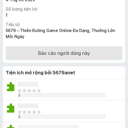
F
Số lượng tiện ích
i
1
r
Tiểu sử
e
5679 – Thiên Đường Game Online Đa Dạng, Thưởng Lớn
f
Mỗi Ngày
o
x
Báo cáo người dùng này
Tiện ích mở rộng bởi 5679anet
C
h
ư
a
C
c
h
ó
ư
x