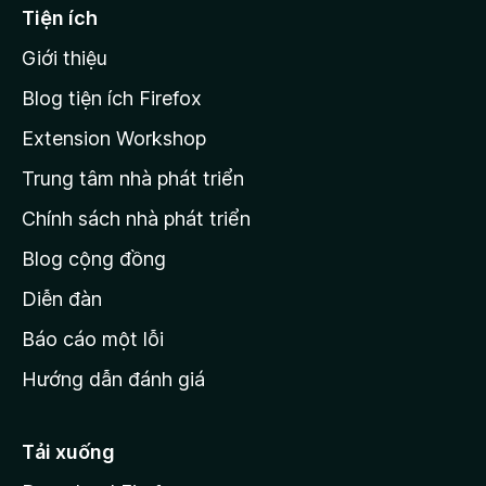
ạ
ế
Tiện ích
n
n
g
Giới thiệu
t
n
r
à
Blog tiện ích Firefox
o
a
Extension Workshop
n
Trung tâm nhà phát triển
g
c
Chính sách nhà phát triển
h
Blog cộng đồng
ủ
M
Diễn đàn
o
Báo cáo một lỗi
z
Hướng dẫn đánh giá
i
l
l
Tải xuống
a