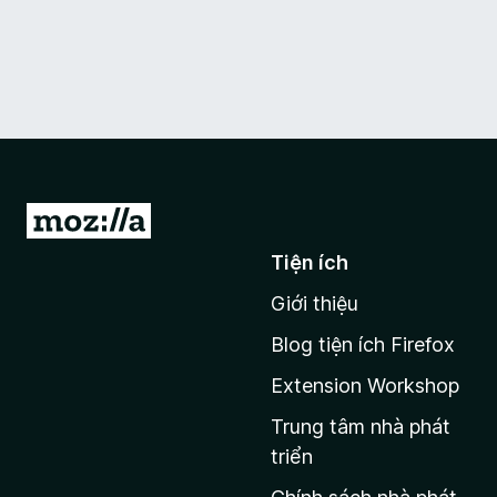
Đ
i
Tiện ích
đ
Giới thiệu
ế
n
Blog tiện ích Firefox
t
Extension Workshop
r
a
Trung tâm nhà phát
n
triển
g