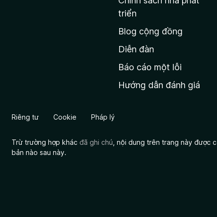
Chính sách nhà phát
c
triển
h
Blog cộng đồng
ủ
M
Diễn đàn
o
Báo cáo một lỗi
z
Hướng dẫn đánh giá
i
l
l
Riêng tư
Cookie
Pháp lý
a
Trừ trường hợp khác
đã ghi chú
, nội dung trên trang này được
bản nào sau này.