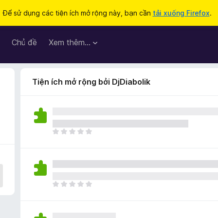
Để sử dụng các tiện ích mở rộng này, bạn cần
tải xuống Firefox
.
Chủ đề
Xem thêm…
Tiện ích mở rộng bởi DjDiabolik
C
h
ư
a
c
ó
C
x
h
ế
ư
p
a