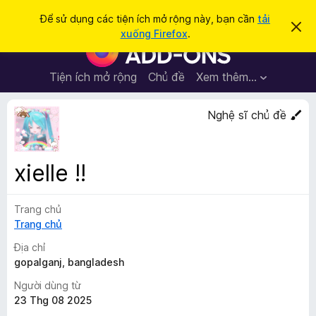
T
Đăng nhập
Để sử dụng các tiện ích mở rộng này, bạn cần
tải
B
ì
xuống Firefox
.
ỏ
T
m
q
i
u
k
a
ệ
Tiện ích mở rộng
Chủ đề
Xem thêm…
i
t
n
h
ế
ô
í
Nghệ sĩ chủ đề
m
n
c
g
b
h
á
t
o
xielle !!
n
r
à
ì
y
Trang chủ
n
Trang chủ
h
d
Địa chỉ
u
gopalganj, bangladesh
y
Người dùng từ
ệ
23 Thg 08 2025
t