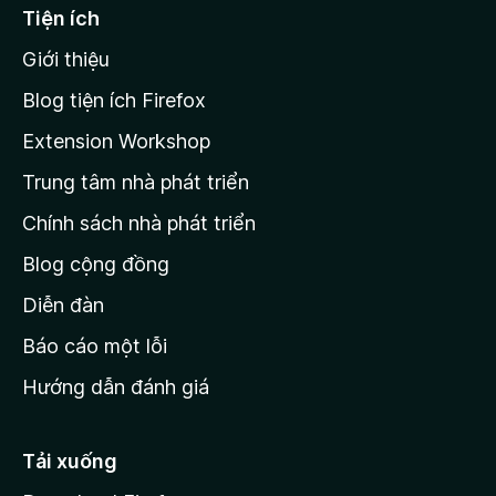
ạ
ế
Tiện ích
n
n
g
Giới thiệu
t
n
r
à
Blog tiện ích Firefox
o
a
Extension Workshop
n
Trung tâm nhà phát triển
g
c
Chính sách nhà phát triển
h
Blog cộng đồng
ủ
M
Diễn đàn
o
Báo cáo một lỗi
z
Hướng dẫn đánh giá
i
l
l
Tải xuống
a