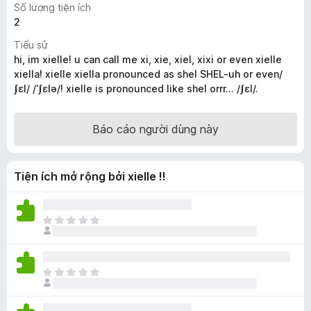
Số lượng tiện ích
F
2
i
Tiểu sử
r
hi, im xielle! u can call me xi, xie, xiel, xixi or even xielle
e
xiella! xielle xiella pronounced as shel SHEL-uh or even/
f
ʃɛl/ /ˈʃɛlə/! xielle is pronounced like shel orrr... /ʃɛl/.
o
x
Báo cáo người dùng này
Tiện ích mở rộng bởi xielle !!
C
h
ư
a
C
c
h
ó
ư
x