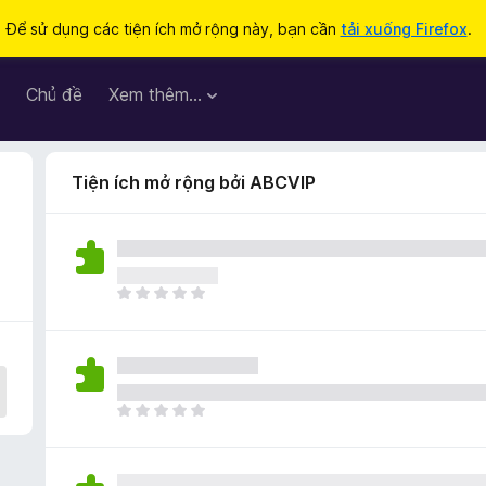
Để sử dụng các tiện ích mở rộng này, bạn cần
tải xuống Firefox
.
Chủ đề
Xem thêm…
Tiện ích mở rộng bởi ABCVIP
C
h
ư
a
c
ó
C
x
h
ế
ư
p
a