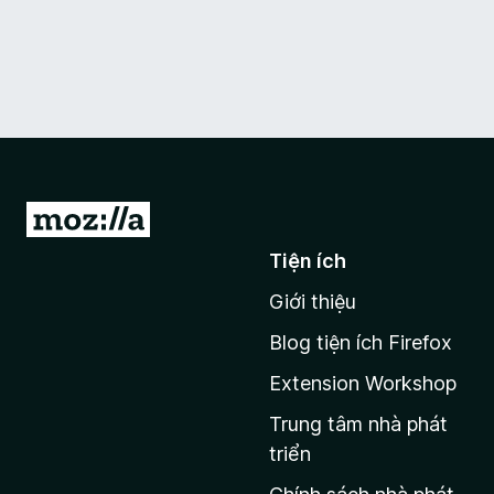
Đ
i
Tiện ích
đ
Giới thiệu
ế
n
Blog tiện ích Firefox
t
Extension Workshop
r
a
Trung tâm nhà phát
n
triển
g