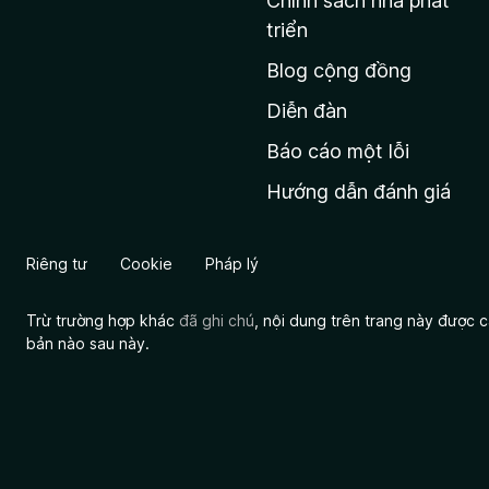
Chính sách nhà phát
c
triển
h
Blog cộng đồng
ủ
M
Diễn đàn
o
Báo cáo một lỗi
z
Hướng dẫn đánh giá
i
l
l
Riêng tư
Cookie
Pháp lý
a
Trừ trường hợp khác
đã ghi chú
, nội dung trên trang này được
bản nào sau này.