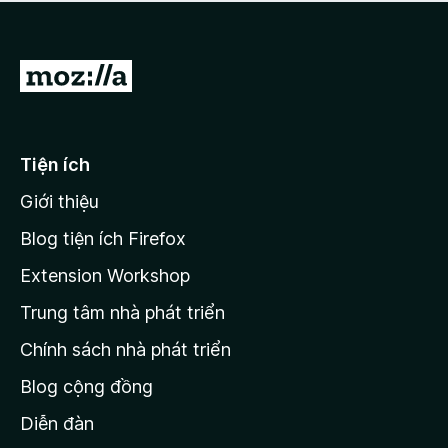
a
h
o
c
ạ
ó
n
x
Đ
g
ế
n
i
p
à
đ
h
o
ạ
ế
Tiện ích
n
n
g
Giới thiệu
t
n
r
à
Blog tiện ích Firefox
o
a
Extension Workshop
n
Trung tâm nhà phát triển
g
c
Chính sách nhà phát triển
h
Blog cộng đồng
ủ
M
Diễn đàn