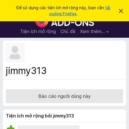
T
Đăng nhập
Để sử dụng các tiện ích mở rộng này, bạn cần
tải
B
ì
xuống Firefox
.
ỏ
T
m
q
i
u
k
a
ệ
Tiện ích mở rộng
Chủ đề
Xem thêm…
i
t
n
h
ế
ô
í
m
n
c
g
b
h
á
t
o
jimmy313
n
r
à
ì
y
n
h
Báo cáo người dùng này
d
u
y
Tiện ích mở rộng bởi jimmy313
ệ
t