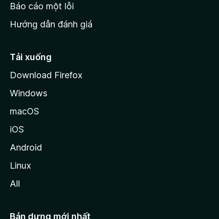
o
Báo cáo một lỗi
z
Hướng dẫn đánh giá
i
l
l
Tải xuống
a
Download Firefox
Windows
macOS
iOS
Android
Linux
All
Bản dựng mới nhất