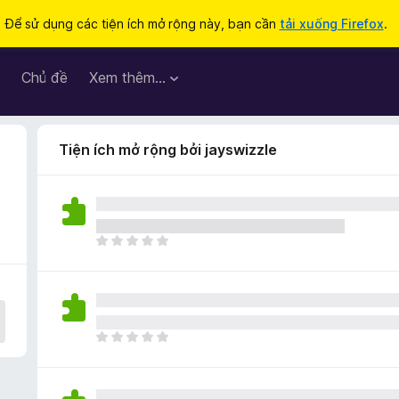
Để sử dụng các tiện ích mở rộng này, bạn cần
tải xuống Firefox
.
Chủ đề
Xem thêm…
Tiện ích mở rộng bởi jayswizzle
C
h
ư
a
c
ó
C
x
h
ế
ư
p
a