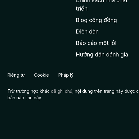
Chính sách nhà phát
c
triển
h
Blog cộng đồng
ủ
M
Diễn đàn
o
Báo cáo một lỗi
z
Hướng dẫn đánh giá
i
l
l
Riêng tư
Cookie
Pháp lý
a
Trừ trường hợp khác
đã ghi chú
, nội dung trên trang này được
bản nào sau này.