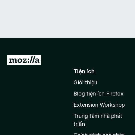
Đ
i
Tiện ích
đ
Giới thiệu
ế
n
Blog tiện ích Firefox
t
Extension Workshop
r
a
Trung tâm nhà phát
n
triển
g