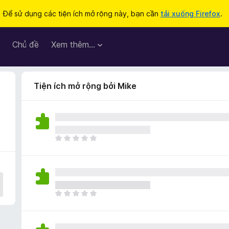
Để sử dụng các tiện ích mở rộng này, bạn cần
tải xuống Firefox
.
Chủ đề
Xem thêm…
Tiện ích mở rộng bởi Mike
C
h
ư
a
c
ó
C
x
h
ế
ư
p
a