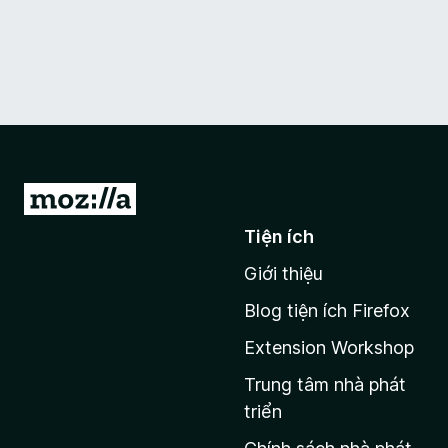
Đ
i
Tiện ích
đ
Giới thiệu
ế
n
Blog tiện ích Firefox
t
Extension Workshop
r
a
Trung tâm nhà phát
n
triển
g