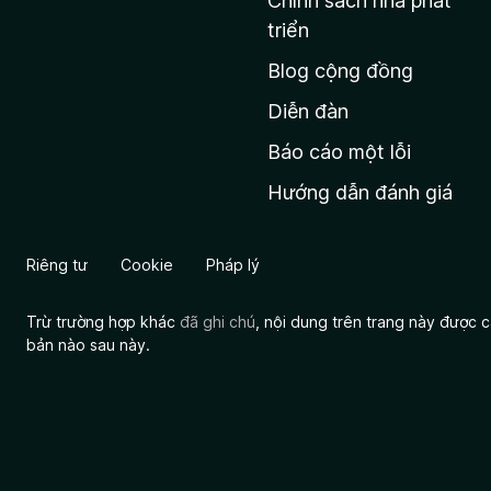
Chính sách nhà phát
c
triển
h
Blog cộng đồng
ủ
M
Diễn đàn
o
Báo cáo một lỗi
z
Hướng dẫn đánh giá
i
l
l
Riêng tư
Cookie
Pháp lý
a
Trừ trường hợp khác
đã ghi chú
, nội dung trên trang này được
bản nào sau này.