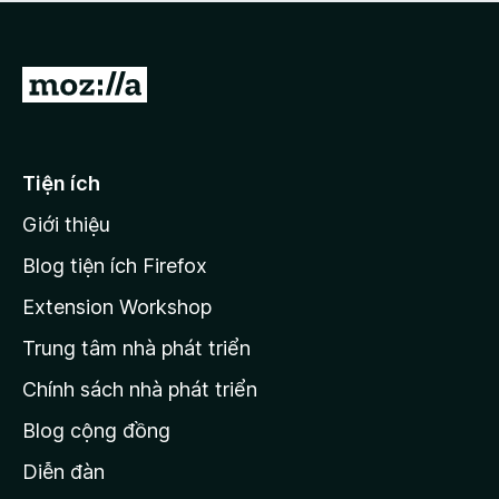
a
h
o
c
ạ
ó
n
x
Đ
g
ế
n
i
p
à
đ
h
o
ạ
ế
Tiện ích
n
n
g
Giới thiệu
t
n
r
à
Blog tiện ích Firefox
o
a
Extension Workshop
n
Trung tâm nhà phát triển
g
c
Chính sách nhà phát triển
h
Blog cộng đồng
ủ
M
Diễn đàn