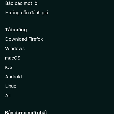
o
Báo cáo một lỗi
z
Hướng dẫn đánh giá
i
l
l
Tải xuống
a
Download Firefox
Windows
macOS
iOS
Android
Linux
All
Bản dựng mới nhất