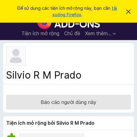
T
Đăng nhập
Để sử dụng các tiện ích mở rộng này, bạn cần
tải
B
ì
xuống Firefox
.
ỏ
T
m
q
i
u
k
a
ệ
Tiện ích mở rộng
Chủ đề
Xem thêm…
i
t
n
h
ế
ô
í
m
n
c
g
b
h
á
t
o
Silvio R M Prado
n
r
à
ì
y
n
h
Báo cáo người dùng này
d
u
y
Tiện ích mở rộng bởi Silvio R M Prado
ệ
t