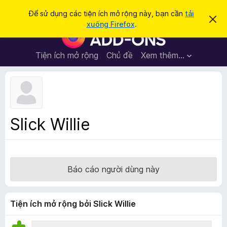
T
Đăng nhập
Để sử dụng các tiện ích mở rộng này, bạn cần
tải
B
ì
xuống Firefox
.
ỏ
T
m
q
i
u
k
a
ệ
Tiện ích mở rộng
Chủ đề
Xem thêm…
i
t
n
h
ế
ô
í
m
n
c
g
b
h
á
t
o
Slick Willie
n
r
à
ì
y
n
h
Báo cáo người dùng này
d
u
y
Tiện ích mở rộng bởi Slick Willie
ệ
t