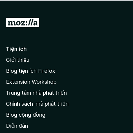
a
h
o
c
ạ
ó
n
x
Đ
g
ế
n
i
p
à
đ
h
o
ạ
ế
Tiện ích
n
n
g
Giới thiệu
t
n
r
à
Blog tiện ích Firefox
o
a
Extension Workshop
n
Trung tâm nhà phát triển
g
c
Chính sách nhà phát triển
h
Blog cộng đồng
ủ
M
Diễn đàn