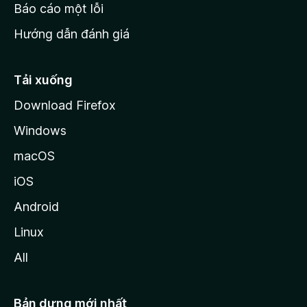
o
Báo cáo một lỗi
z
Hướng dẫn đánh giá
i
l
l
Tải xuống
a
Download Firefox
Windows
macOS
iOS
Android
Linux
All
Bản dựng mới nhất