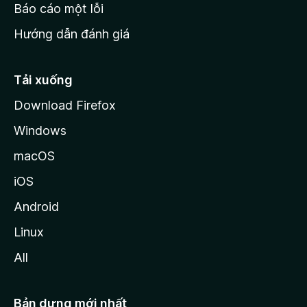
o
Báo cáo một lỗi
z
Hướng dẫn đánh giá
i
l
l
Tải xuống
a
Download Firefox
Windows
macOS
iOS
Android
Linux
All
Bản dựng mới nhất