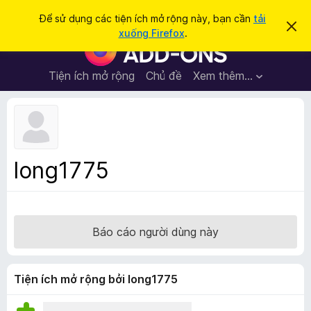
T
Đăng nhập
Để sử dụng các tiện ích mở rộng này, bạn cần
tải
B
ì
xuống Firefox
.
ỏ
T
m
q
i
u
k
a
ệ
Tiện ích mở rộng
Chủ đề
Xem thêm…
i
t
n
h
ế
ô
í
m
n
c
g
b
h
á
t
o
long1775
n
r
à
ì
y
n
h
Báo cáo người dùng này
d
u
y
Tiện ích mở rộng bởi long1775
ệ
t