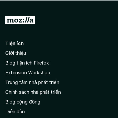
a
h
o
c
ạ
ó
n
x
Đ
g
ế
n
i
p
à
đ
h
o
ạ
ế
Tiện ích
n
n
g
Giới thiệu
t
n
r
à
Blog tiện ích Firefox
o
a
Extension Workshop
n
Trung tâm nhà phát triển
g
c
Chính sách nhà phát triển
h
Blog cộng đồng
ủ
M
Diễn đàn