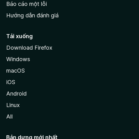
o
Báo cáo một lỗi
z
Hướng dẫn đánh giá
i
l
l
Tải xuống
a
Download Firefox
Windows
macOS
iOS
Android
Linux
All
Bản dựng mới nhất