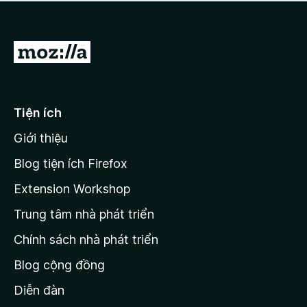
a
h
o
c
ạ
ó
n
x
Đ
g
ế
n
i
p
à
đ
h
o
ạ
ế
Tiện ích
n
n
g
Giới thiệu
t
n
r
à
Blog tiện ích Firefox
o
a
Extension Workshop
n
Trung tâm nhà phát triển
g
c
Chính sách nhà phát triển
h
Blog cộng đồng
ủ
M
Diễn đàn