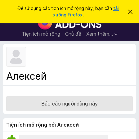
T
Đăng nhập
Để sử dụng các tiện ích mở rộng này, bạn cần
tải
B
ì
xuống Firefox
.
ỏ
T
m
q
i
u
k
a
ệ
Tiện ích mở rộng
Chủ đề
Xem thêm…
i
t
n
h
ế
ô
í
m
n
c
g
b
h
á
t
o
Алексей
n
r
à
ì
y
n
h
Báo cáo người dùng này
d
u
y
Tiện ích mở rộng bởi Алексей
ệ
t