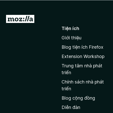
F
i
r
Đ
e
i
Tiện ích
f
đ
o
Giới thiệu
ế
x
n
Blog tiện ích Firefox
t
Extension Workshop
r
a
Trung tâm nhà phát
n
triển
g
Chính sách nhà phát
c
triển
h
Blog cộng đồng
ủ
M
Diễn đàn