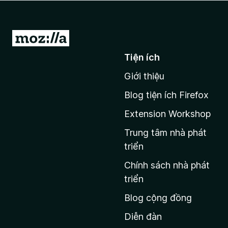
F
i
r
Đ
e
i
Tiện ích
f
đ
o
Giới thiệu
ế
x
n
Blog tiện ích Firefox
t
Extension Workshop
r
a
Trung tâm nhà phát
n
triển
g
Chính sách nhà phát
c
triển
h
Blog cộng đồng
ủ
M
Diễn đàn