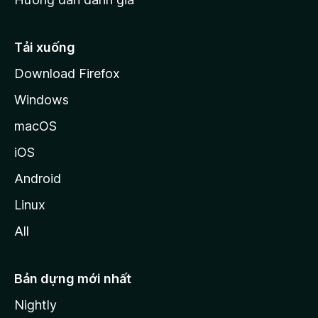
i
l
l
Tải xuống
a
Download Firefox
Windows
macOS
iOS
Android
Linux
All
Bản dựng mới nhất
Nightly