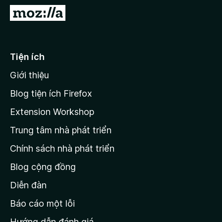
F
Đ
i
i
r
đ
e
ế
Tiện ích
f
n
o
Giới thiệu
t
x
r
Blog tiện ích Firefox
a
Extension Workshop
n
Trung tâm nhà phát triển
g
c
Chính sách nhà phát triển
h
Blog cộng đồng
ủ
M
Diễn đàn
o
Báo cáo một lỗi
z
Hướng dẫn đánh giá