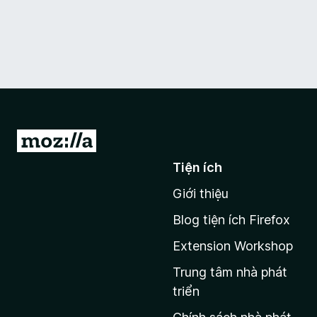
Đ
i
Tiện ích
đ
Giới thiệu
ế
n
Blog tiện ích Firefox
t
Extension Workshop
r
a
Trung tâm nhà phát
n
triển
g