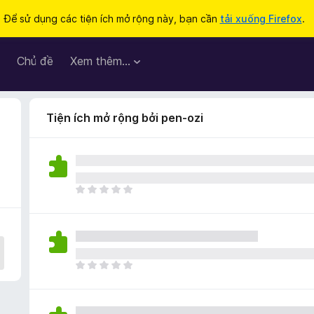
Để sử dụng các tiện ích mở rộng này, bạn cần
tải xuống Firefox
.
Chủ đề
Xem thêm…
Tiện ích mở rộng bởi pen-ozi
C
h
ư
a
c
ó
C
x
h
ế
ư
p
a