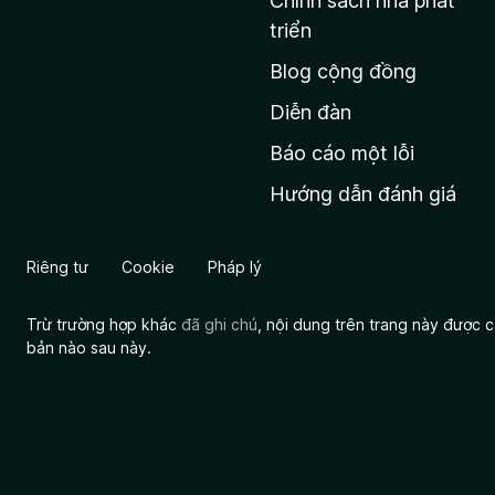
Chính sách nhà phát
c
triển
h
Blog cộng đồng
ủ
M
Diễn đàn
o
Báo cáo một lỗi
z
Hướng dẫn đánh giá
i
l
l
Riêng tư
Cookie
Pháp lý
a
Trừ trường hợp khác
đã ghi chú
, nội dung trên trang này được
bản nào sau này.