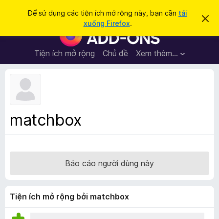
T
Đăng nhập
Để sử dụng các tiện ích mở rộng này, bạn cần
tải
B
ì
xuống Firefox
.
ỏ
T
m
q
i
u
k
a
ệ
Tiện ích mở rộng
Chủ đề
Xem thêm…
i
t
n
h
ế
ô
í
m
n
c
g
b
h
á
t
o
matchbox
n
r
à
ì
y
n
h
Báo cáo người dùng này
d
u
y
Tiện ích mở rộng bởi matchbox
ệ
t