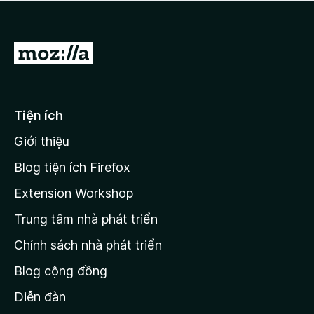
a
h
o
c
ạ
ó
n
x
Đ
g
ế
n
i
p
à
đ
h
o
ạ
ế
Tiện ích
n
n
g
Giới thiệu
t
n
r
à
Blog tiện ích Firefox
o
a
Extension Workshop
n
Trung tâm nhà phát triển
g
c
Chính sách nhà phát triển
h
Blog cộng đồng
ủ
M
Diễn đàn