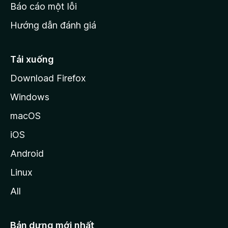
o
Báo cáo một lỗi
z
Hướng dẫn đánh giá
i
l
l
Tải xuống
a
Download Firefox
Windows
macOS
iOS
Android
Linux
All
Bản dựng mới nhất