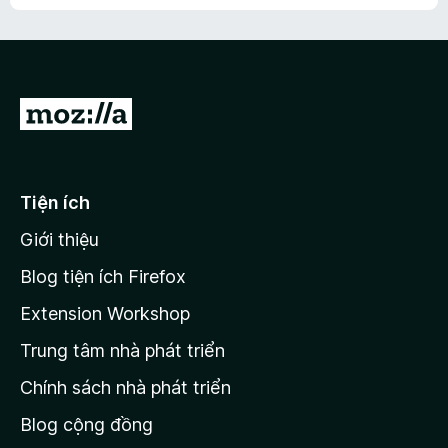
h
ế
n
ư
p
à
a
h
o
c
ạ
ó
n
x
Đ
g
ế
n
i
p
à
đ
h
o
ạ
ế
Tiện ích
n
n
g
Giới thiệu
t
n
r
à
Blog tiện ích Firefox
o
a
Extension Workshop
n
Trung tâm nhà phát triển
g
c
Chính sách nhà phát triển
h
Blog cộng đồng
ủ