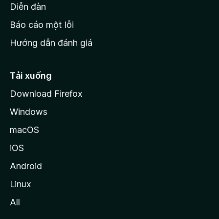
M
Diễn đàn
o
Báo cáo một lỗi
z
Hướng dẫn đánh giá
i
l
l
Tải xuống
a
Download Firefox
Windows
macOS
iOS
Android
Linux
All