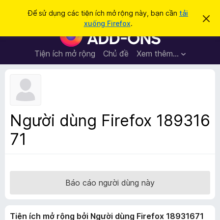
T
Đăng nhập
Để sử dụng các tiện ích mở rộng này, bạn cần
tải
B
ì
xuống Firefox
.
ỏ
T
m
q
i
u
k
a
ệ
Tiện ích mở rộng
Chủ đề
Xem thêm…
i
t
n
h
ế
ô
í
m
n
c
g
b
h
á
t
o
Người dùng Firefox 189316
n
r
à
71
ì
y
n
h
d
u
Báo cáo người dùng này
y
ệ
Tiện ích mở rộng bởi Người dùng Firefox 18931671
t