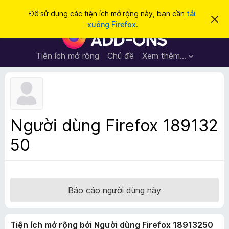
T
Đăng nhập
Để sử dụng các tiện ích mở rộng này, bạn cần
tải
B
ì
xuống Firefox
.
ỏ
T
m
q
i
u
k
a
ệ
Tiện ích mở rộng
Chủ đề
Xem thêm…
i
t
n
h
ế
ô
í
m
n
c
g
b
h
á
t
o
Người dùng Firefox 189132
n
r
à
50
ì
y
n
h
d
u
Báo cáo người dùng này
y
ệ
Tiện ích mở rộng bởi Người dùng Firefox 18913250
t