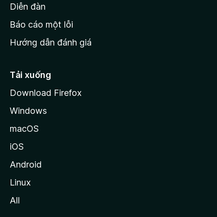
M
Diễn đàn
o
Báo cáo một lỗi
z
Hướng dẫn đánh giá
i
l
l
Tải xuống
a
Download Firefox
Windows
macOS
iOS
Android
Linux
All