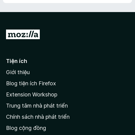
h
ế
n
ư
p
à
a
h
o
c
ạ
ó
n
x
Đ
g
ế
n
i
p
à
đ
h
o
ạ
ế
Tiện ích
n
n
g
Giới thiệu
t
n
r
à
Blog tiện ích Firefox
o
a
Extension Workshop
n
Trung tâm nhà phát triển
g
c
Chính sách nhà phát triển
h
Blog cộng đồng
ủ