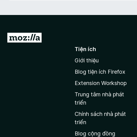
F
i
r
e
f
Đ
o
i
Tiện ích
x
đ
Giới thiệu
ế
n
Blog tiện ích Firefox
t
Extension Workshop
r
a
Trung tâm nhà phát
n
triển
g
Chính sách nhà phát
c
triển
h
Blog cộng đồng
ủ