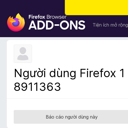
T
i
Tiện ích mở rộng
ệ
n
í
c
h
t
Người dùng Firefox 1
r
ì
8911363
n
h
d
u
y
Báo cáo người dùng này
ệ
t