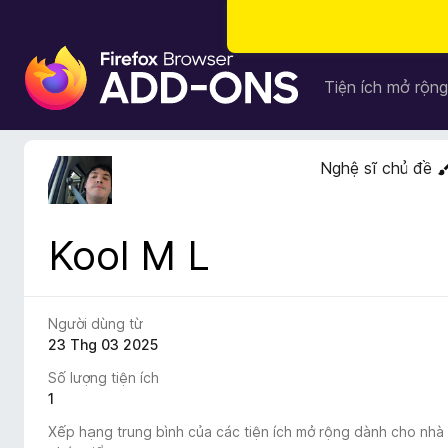
T
i
Tiện ích mở rộng
ệ
n
í
Nghệ sĩ chủ đề
c
h
t
Kool M L
r
ì
n
h
Người dùng từ
d
23 Thg 03 2025
u
Số lượng tiện ích
y
1
ệ
Xếp hạng trung bình của các tiện ích mở rộng dành cho nhà
t