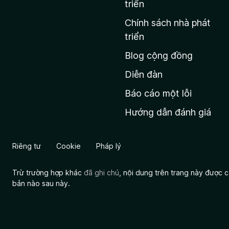
n
triển
g
Chính sách nhà phát
c
triển
h
Blog cộng đồng
ủ
M
Diễn đàn
o
Báo cáo một lỗi
z
Hướng dẫn đánh giá
i
l
l
Riêng tư
Cookie
Pháp lý
a
Trừ trường hợp khác
đã ghi chú
, nội dung trên trang này được
bản nào sau này.