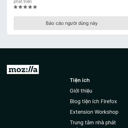
phát triển
F
X
i
ế
r
p
Báo cáo người dùng này
e
h
ạ
f
n
o
g
x
5
t
r
o
Đ
n
i
g
Tiện ích
đ
s
Giới thiệu
ế
ố
5
n
Blog tiện ích Firefox
t
Extension Workshop
r
a
Trung tâm nhà phát