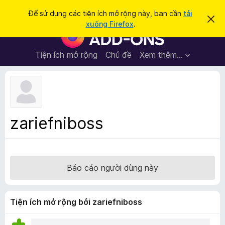
T
Đăng nhập
Để sử dụng các tiện ích mở rộng này, bạn cần
tải
B
ì
xuống Firefox
.
ỏ
T
m
q
i
u
k
a
ệ
Tiện ích mở rộng
Chủ đề
Xem thêm…
i
t
n
h
ế
ô
í
m
n
c
g
b
h
á
t
o
zariefniboss
n
r
à
ì
y
n
h
Báo cáo người dùng này
d
u
y
Tiện ích mở rộng bởi zariefniboss
ệ
t