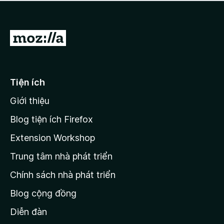
a
h
o
c
ạ
ó
n
x
Đ
g
ế
n
i
p
à
đ
h
o
ạ
ế
Tiện ích
n
n
g
Giới thiệu
t
n
r
à
Blog tiện ích Firefox
o
a
Extension Workshop
n
Trung tâm nhà phát triển
g
c
Chính sách nhà phát triển
h
Blog cộng đồng
ủ
M
Diễn đàn