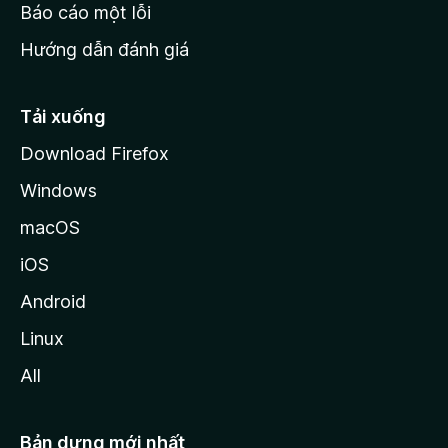
o
Báo cáo một lỗi
z
Hướng dẫn đánh giá
i
l
l
Tải xuống
a
Download Firefox
Windows
macOS
iOS
Android
Linux
All
Bản dựng mới nhất