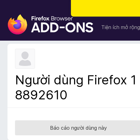
T
i
Tiện ích mở rộng
ệ
n
í
c
h
t
Người dùng Firefox 1
r
ì
8892610
n
h
d
u
y
Báo cáo người dùng này
ệ
t