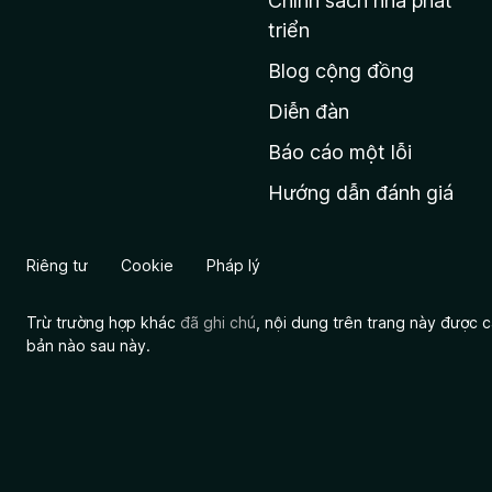
Chính sách nhà phát
c
triển
h
Blog cộng đồng
ủ
M
Diễn đàn
o
Báo cáo một lỗi
z
Hướng dẫn đánh giá
i
l
l
Riêng tư
Cookie
Pháp lý
a
Trừ trường hợp khác
đã ghi chú
, nội dung trên trang này được
bản nào sau này.