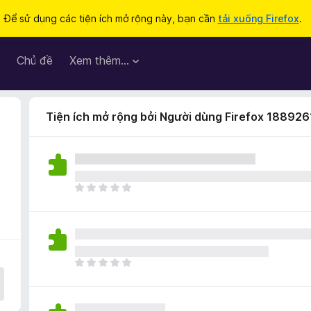
Để sử dụng các tiện ích mở rộng này, bạn cần
tải xuống Firefox
.
Chủ đề
Xem thêm…
Tiện ích mở rộng bởi Người dùng Firefox 188926
C
h
ư
a
c
ó
C
x
h
ế
ư
p
a