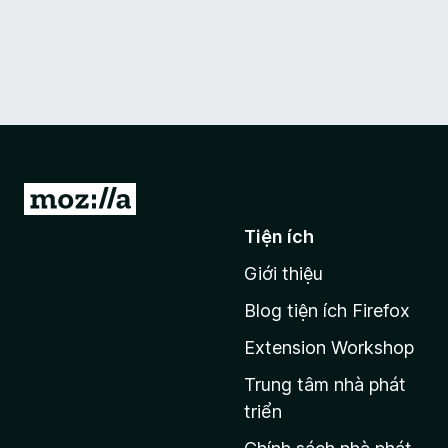
Đ
i
Tiện ích
đ
Giới thiệu
ế
n
Blog tiện ích Firefox
t
Extension Workshop
r
a
Trung tâm nhà phát
n
triển
g