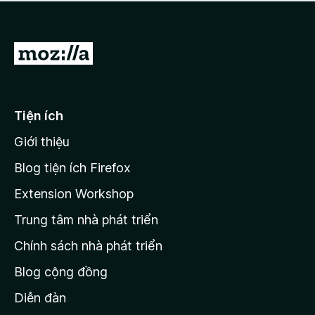
a
h
o
c
ạ
ó
n
x
Đ
g
ế
n
i
p
à
đ
h
o
ạ
ế
Tiện ích
n
n
g
Giới thiệu
t
n
r
à
Blog tiện ích Firefox
o
a
Extension Workshop
n
Trung tâm nhà phát triển
g
c
Chính sách nhà phát triển
h
Blog cộng đồng
ủ
M
Diễn đàn