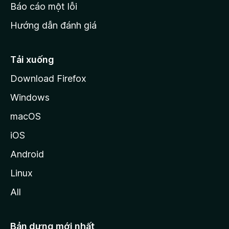
o
Báo cáo một lỗi
z
Hướng dẫn đánh giá
i
l
l
Tải xuống
a
Download Firefox
Windows
macOS
iOS
Android
Linux
All
Bản dựng mới nhất