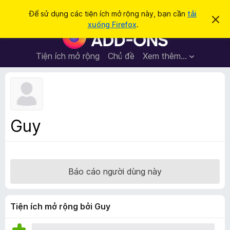
T
Đăng nhập
Để sử dụng các tiện ích mở rộng này, bạn cần
tải
B
ì
xuống Firefox
.
ỏ
T
m
q
i
u
k
a
ệ
Tiện ích mở rộng
Chủ đề
Xem thêm…
i
t
n
h
ế
ô
í
m
n
c
g
b
h
á
t
o
Guy
n
r
à
ì
y
n
h
Báo cáo người dùng này
d
u
y
Tiện ích mở rộng bởi Guy
ệ
t