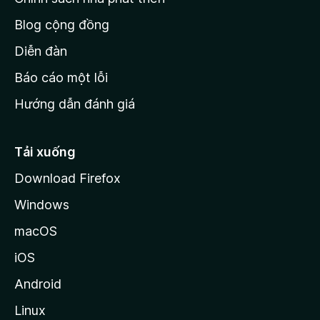
h
Blog cộng đồng
ủ
M
Diễn đàn
o
Báo cáo một lỗi
z
Hướng dẫn đánh giá
i
l
l
Tải xuống
a
Download Firefox
Windows
macOS
iOS
Android
Linux