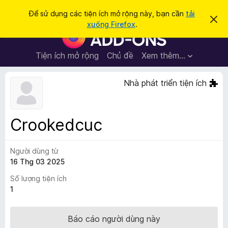
T
Đăng nhập
Để sử dụng các tiện ích mở rộng này, bạn cần
tải
B
ì
xuống Firefox
.
ỏ
T
m
q
i
u
k
a
ệ
Tiện ích mở rộng
Chủ đề
Xem thêm…
i
t
n
h
ế
ô
í
Nhà phát triển tiện ích
m
n
c
g
b
h
á
t
o
Crookedcuc
n
r
à
ì
y
Người dùng từ
n
16 Thg 03 2025
h
d
Số lượng tiện ích
u
1
y
ệ
Báo cáo người dùng này
t