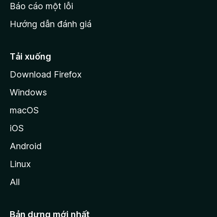
o
Báo cáo một lỗi
z
Hướng dẫn đánh giá
i
l
l
Tải xuống
a
Download Firefox
Windows
macOS
iOS
Android
Linux
All
Bản dựng mới nhất