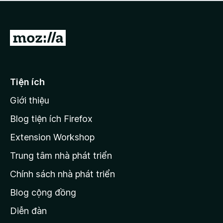
a
h
o
c
ạ
ó
n
x
Đ
g
ế
n
i
p
à
đ
h
o
ạ
ế
Tiện ích
n
n
g
Giới thiệu
t
n
r
à
Blog tiện ích Firefox
o
a
Extension Workshop
n
Trung tâm nhà phát triển
g
c
Chính sách nhà phát triển
h
Blog cộng đồng
ủ
M
Diễn đàn