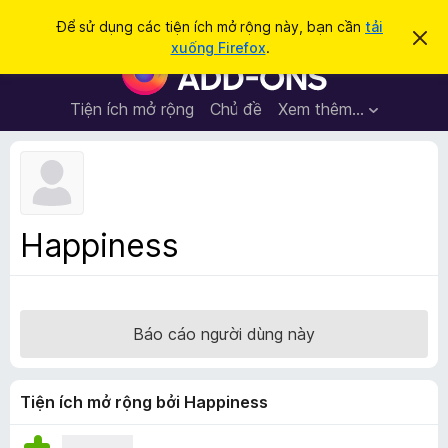
T
Đăng nhập
Để sử dụng các tiện ích mở rộng này, bạn cần
tải
B
ì
xuống Firefox
.
ỏ
T
m
q
i
u
k
a
ệ
Tiện ích mở rộng
Chủ đề
Xem thêm…
i
t
n
h
ế
ô
í
m
n
c
g
b
h
á
t
o
Happiness
n
r
à
ì
y
n
h
Báo cáo người dùng này
d
u
y
Tiện ích mở rộng bởi Happiness
ệ
t