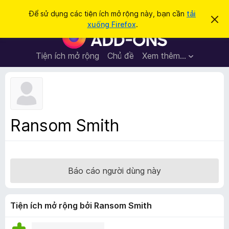
T
Đăng nhập
Để sử dụng các tiện ích mở rộng này, bạn cần
tải
B
ì
xuống Firefox
.
ỏ
T
m
q
i
u
k
a
ệ
Tiện ích mở rộng
Chủ đề
Xem thêm…
i
t
n
h
ế
ô
í
m
n
c
g
b
h
á
t
o
Ransom Smith
n
r
à
ì
y
n
h
Báo cáo người dùng này
d
u
y
Tiện ích mở rộng bởi Ransom Smith
ệ
t