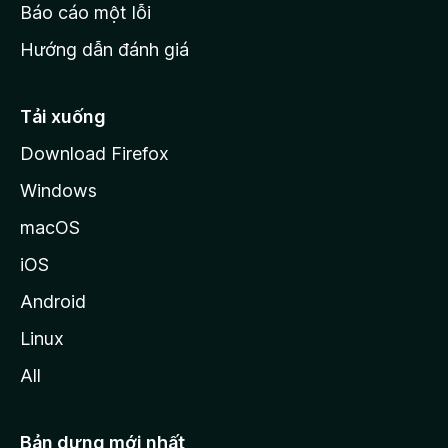
o
Báo cáo một lỗi
z
Hướng dẫn đánh giá
i
l
l
Tải xuống
a
Download Firefox
Windows
macOS
iOS
Android
Linux
All
Bản dựng mới nhất