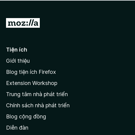
a
h
o
c
ạ
ó
n
x
Đ
g
ế
n
i
p
à
đ
h
o
ạ
ế
Tiện ích
n
n
g
Giới thiệu
t
n
r
à
Blog tiện ích Firefox
o
a
Extension Workshop
n
Trung tâm nhà phát triển
g
c
Chính sách nhà phát triển
h
Blog cộng đồng
ủ
M
Diễn đàn