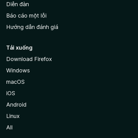
M
Diễn đàn
o
Báo cáo một lỗi
z
Hướng dẫn đánh giá
i
l
l
Tải xuống
a
Download Firefox
Windows
macOS
iOS
Android
Linux
All