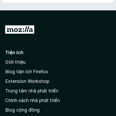
h
ế
n
ư
p
à
a
h
o
c
ạ
ó
n
x
Đ
g
ế
n
i
p
à
đ
h
o
ạ
ế
Tiện ích
n
n
g
Giới thiệu
t
n
r
à
Blog tiện ích Firefox
o
a
Extension Workshop
n
Trung tâm nhà phát triển
g
c
Chính sách nhà phát triển
h
Blog cộng đồng
ủ