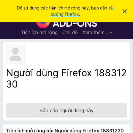
T
Đăng nhập
Để sử dụng các tiện ích mở rộng này, bạn cần
tải
B
ì
xuống Firefox
.
ỏ
T
m
q
i
u
k
a
ệ
Tiện ích mở rộng
Chủ đề
Xem thêm…
i
t
n
h
ế
ô
í
m
n
c
g
b
h
á
t
o
Người dùng Firefox 188312
n
r
à
30
ì
y
n
h
d
u
Báo cáo người dùng này
y
ệ
Tiện ích mở rộng bởi Người dùng Firefox 18831230
t