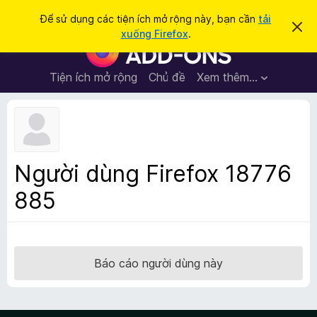
T
Đăng nhập
Để sử dụng các tiện ích mở rộng này, bạn cần
tải
B
ì
xuống Firefox
.
ỏ
T
m
q
i
u
k
a
ệ
Tiện ích mở rộng
Chủ đề
Xem thêm…
i
t
n
h
ế
ô
í
m
n
c
g
b
h
á
t
o
Người dùng Firefox 18776
n
r
à
885
ì
y
n
h
d
u
Báo cáo người dùng này
y
ệ
t