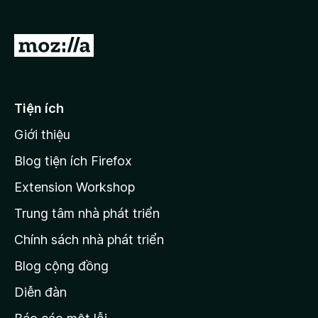
F
i
Đ
r
i
e
đ
f
o
ế
Tiện ích
x
n
Giới thiệu
t
r
Blog tiện ích Firefox
a
Extension Workshop
n
Trung tâm nhà phát triển
g
c
Chính sách nhà phát triển
h
Blog cộng đồng
ủ
M
Diễn đàn
o