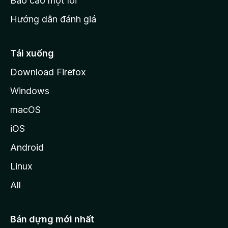
Báo cáo một lỗi
z
Hướng dẫn đánh giá
i
l
l
Tải xuống
a
Download Firefox
Windows
macOS
iOS
Android
Linux
All
Bản dựng mới nhất