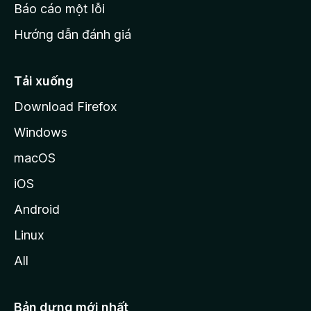
o
Báo cáo một lỗi
z
Hướng dẫn đánh giá
i
l
l
Tải xuống
a
Download Firefox
Windows
macOS
iOS
Android
Linux
All
Bản dựng mới nhất