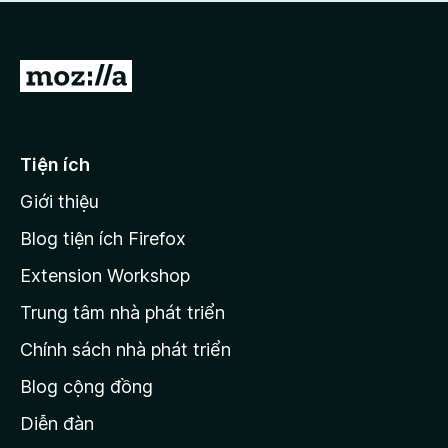
a
h
o
c
ạ
ó
n
x
Đ
g
ế
n
i
p
à
đ
h
o
ạ
ế
Tiện ích
n
n
g
Giới thiệu
t
n
r
à
Blog tiện ích Firefox
o
a
Extension Workshop
n
Trung tâm nhà phát triển
g
c
Chính sách nhà phát triển
h
Blog cộng đồng
ủ
M
Diễn đàn