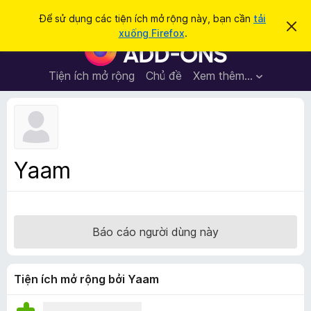
T
Đăng nhập
Để sử dụng các tiện ích mở rộng này, bạn cần
tải
B
ì
xuống Firefox
.
ỏ
T
m
q
i
u
k
a
ệ
Tiện ích mở rộng
Chủ đề
Xem thêm…
i
t
n
h
ế
ô
í
m
n
c
g
b
h
á
t
o
Yaam
n
r
à
ì
y
n
h
Báo cáo người dùng này
d
u
y
Tiện ích mở rộng bởi Yaam
ệ
t