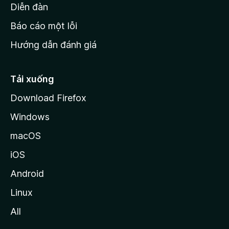
M
Diễn đàn
o
Báo cáo một lỗi
z
Hướng dẫn đánh giá
i
l
l
Tải xuống
a
Download Firefox
Windows
macOS
iOS
Android
Linux
All