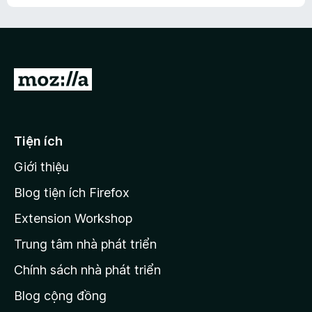
h
ế
n
ư
p
à
a
h
o
c
ạ
ó
n
x
Đ
g
ế
n
i
p
à
đ
h
o
ạ
ế
Tiện ích
n
n
g
Giới thiệu
t
n
r
à
Blog tiện ích Firefox
o
a
Extension Workshop
n
Trung tâm nhà phát triển
g
c
Chính sách nhà phát triển
h
Blog cộng đồng
ủ