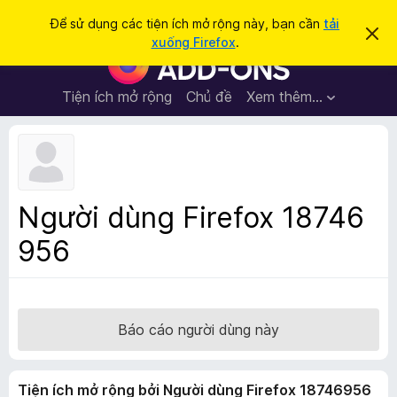
T
Đăng nhập
Để sử dụng các tiện ích mở rộng này, bạn cần
tải
B
ì
xuống Firefox
.
ỏ
T
m
q
i
u
k
a
ệ
Tiện ích mở rộng
Chủ đề
Xem thêm…
i
t
n
h
ế
ô
í
m
n
c
g
b
h
á
t
o
Người dùng Firefox 18746
n
r
à
956
ì
y
n
h
d
u
Báo cáo người dùng này
y
ệ
Tiện ích mở rộng bởi Người dùng Firefox 18746956
t