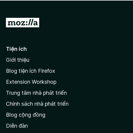
a
h
o
c
ạ
ó
n
x
Đ
g
ế
n
i
p
à
đ
h
o
ạ
ế
Tiện ích
n
n
g
Giới thiệu
t
n
r
à
Blog tiện ích Firefox
o
a
Extension Workshop
n
Trung tâm nhà phát triển
g
c
Chính sách nhà phát triển
h
Blog cộng đồng
ủ
M
Diễn đàn