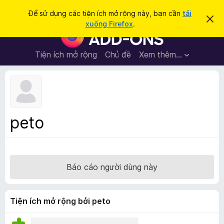
T
Đăng nhập
Để sử dụng các tiện ích mở rộng này, bạn cần
tải
B
ì
xuống Firefox
.
ỏ
T
m
q
i
u
k
a
ệ
Tiện ích mở rộng
Chủ đề
Xem thêm…
i
t
n
h
ế
ô
í
m
n
c
g
b
h
á
t
o
peto
n
r
à
ì
y
n
h
Báo cáo người dùng này
d
u
y
Tiện ích mở rộng bởi peto
ệ
t