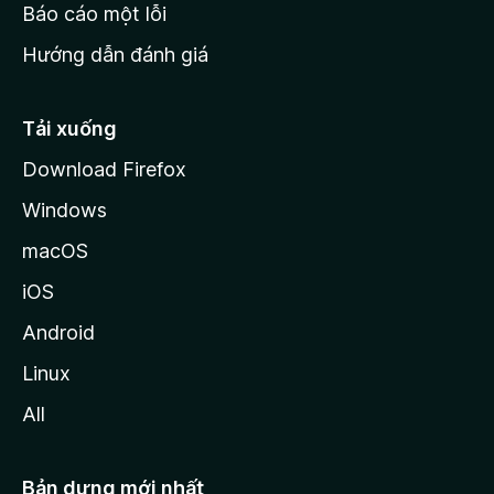
o
Báo cáo một lỗi
z
Hướng dẫn đánh giá
i
l
l
Tải xuống
a
Download Firefox
Windows
macOS
iOS
Android
Linux
All
Bản dựng mới nhất