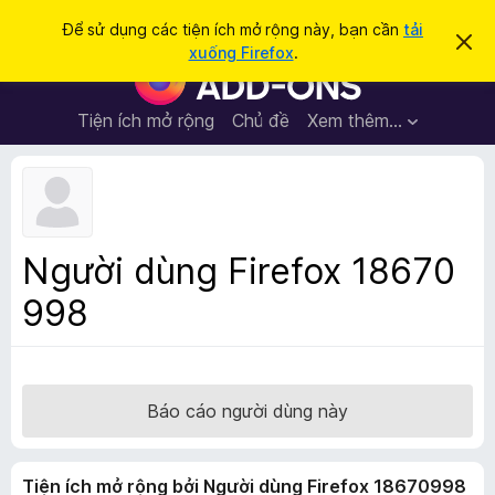
T
Đăng nhập
Để sử dụng các tiện ích mở rộng này, bạn cần
tải
B
ì
xuống Firefox
.
ỏ
T
m
q
i
u
k
a
ệ
Tiện ích mở rộng
Chủ đề
Xem thêm…
i
t
n
h
ế
ô
í
m
n
c
g
b
h
á
t
o
Người dùng Firefox 18670
n
r
à
998
ì
y
n
h
d
u
Báo cáo người dùng này
y
ệ
Tiện ích mở rộng bởi Người dùng Firefox 18670998
t