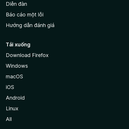
M
Diễn đàn
o
Báo cáo một lỗi
z
Hướng dẫn đánh giá
i
l
l
Tải xuống
a
Download Firefox
Windows
macOS
iOS
Android
Linux
All