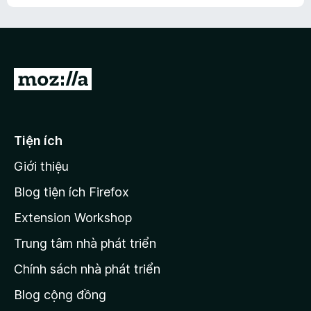
h
ế
n
ư
p
à
a
h
o
c
ạ
ó
n
x
Đ
g
ế
n
i
p
à
đ
h
o
ạ
ế
Tiện ích
n
n
g
Giới thiệu
t
n
r
à
Blog tiện ích Firefox
o
a
Extension Workshop
n
Trung tâm nhà phát triển
g
c
Chính sách nhà phát triển
h
Blog cộng đồng
ủ