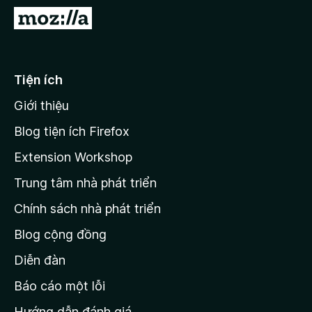
F
Đ
i
i
r
đ
e
ế
Tiện ích
f
n
o
Giới thiệu
t
x
r
Blog tiện ích Firefox
a
Extension Workshop
n
Trung tâm nhà phát triển
g
c
Chính sách nhà phát triển
h
Blog cộng đồng
ủ
M
Diễn đàn
o
Báo cáo một lỗi
z
Hướng dẫn đánh giá