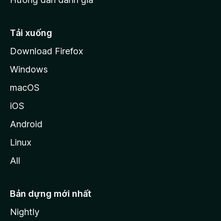
i
l
l
Tải xuống
a
Download Firefox
Windows
macOS
iOS
Android
Linux
All
Bản dựng mới nhất
Nightly