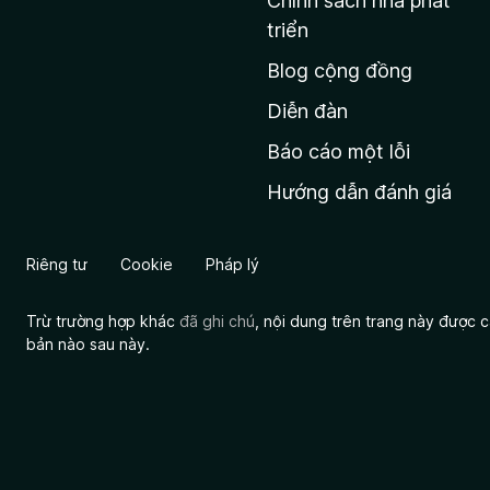
Chính sách nhà phát
c
triển
h
Blog cộng đồng
ủ
M
Diễn đàn
o
Báo cáo một lỗi
z
Hướng dẫn đánh giá
i
l
l
Riêng tư
Cookie
Pháp lý
a
Trừ trường hợp khác
đã ghi chú
, nội dung trên trang này được
bản nào sau này.