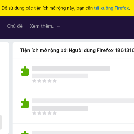
Để sử dụng các tiện ích mở rộng này, bạn cần
tải xuống Firefox
.
Chủ đề
Xem thêm…
Tiện ích mở rộng bởi Người dùng Firefox 186131
C
h
ư
a
c
ó
C
x
h
ế
ư
p
a