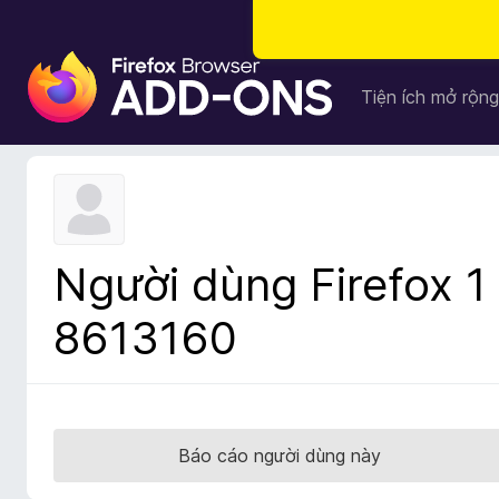
T
i
Tiện ích mở rộng
ệ
n
í
c
h
t
Người dùng Firefox 1
r
ì
8613160
n
h
d
u
y
Báo cáo người dùng này
ệ
t