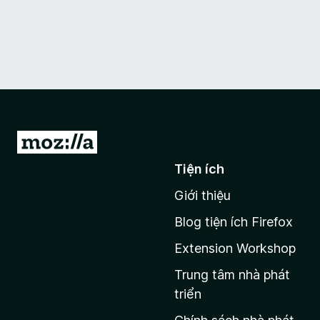
Đ
i
Tiện ích
đ
Giới thiệu
ế
n
Blog tiện ích Firefox
t
Extension Workshop
r
a
Trung tâm nhà phát
n
triển
g