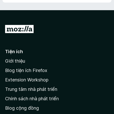
h
ế
n
ư
p
à
a
h
o
c
ạ
ó
n
x
Đ
g
ế
n
i
p
à
đ
h
o
ạ
ế
Tiện ích
n
n
g
Giới thiệu
t
n
r
à
Blog tiện ích Firefox
o
a
Extension Workshop
n
Trung tâm nhà phát triển
g
c
Chính sách nhà phát triển
h
Blog cộng đồng
ủ