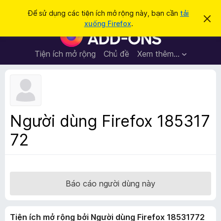
T
Đăng nhập
Để sử dụng các tiện ích mở rộng này, bạn cần
tải
B
ì
xuống Firefox
.
ỏ
T
m
q
i
u
k
a
ệ
Tiện ích mở rộng
Chủ đề
Xem thêm…
i
t
n
h
ế
ô
í
m
n
c
g
b
h
á
t
o
Người dùng Firefox 185317
n
r
à
72
ì
y
n
h
d
u
Báo cáo người dùng này
y
ệ
Tiện ích mở rộng bởi Người dùng Firefox 18531772
t