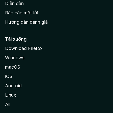
M
Diễn đàn
o
Báo cáo một lỗi
z
Hướng dẫn đánh giá
i
l
l
Tải xuống
a
Download Firefox
Windows
macOS
iOS
Android
Linux
All