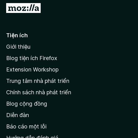
F
Đ
i
i
r
đ
e
ế
Tiện ích
f
n
o
Giới thiệu
t
x
r
Blog tiện ích Firefox
a
Extension Workshop
n
Trung tâm nhà phát triển
g
c
Chính sách nhà phát triển
h
Blog cộng đồng
ủ
M
Diễn đàn
o
Báo cáo một lỗi
z
Hướng dẫn đánh giá