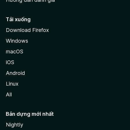
i
l
l
Tải xuống
a
Download Firefox
Windows
macOS
iOS
Android
Linux
All
Bản dựng mới nhất
Nightly