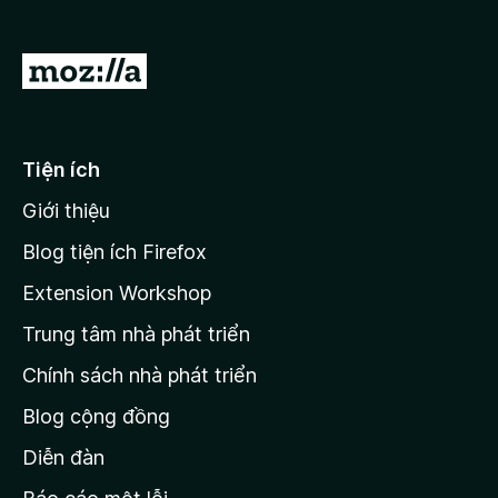
F
i
Đ
r
i
e
đ
f
o
ế
Tiện ích
x
n
Giới thiệu
t
r
Blog tiện ích Firefox
a
Extension Workshop
n
Trung tâm nhà phát triển
g
c
Chính sách nhà phát triển
h
Blog cộng đồng
ủ
M
Diễn đàn
o