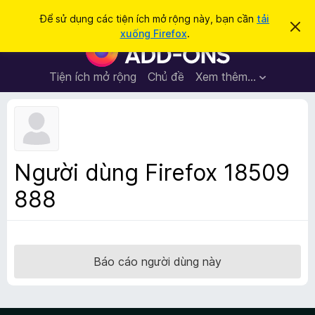
T
Đăng nhập
Để sử dụng các tiện ích mở rộng này, bạn cần
tải
B
ì
xuống Firefox
.
ỏ
T
m
q
i
u
k
a
ệ
Tiện ích mở rộng
Chủ đề
Xem thêm…
i
t
n
h
ế
ô
í
m
n
c
g
b
h
á
t
o
Người dùng Firefox 18509
n
r
à
888
ì
y
n
h
d
u
Báo cáo người dùng này
y
ệ
t