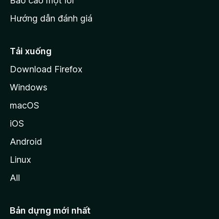
Báo cáo một lỗi
z
Hướng dẫn đánh giá
i
l
l
Tải xuống
a
Download Firefox
Windows
macOS
iOS
Android
Linux
All
Bản dựng mới nhất