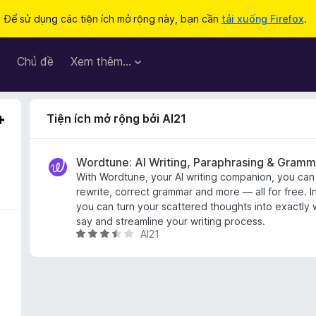
Để sử dụng các tiện ích mở rộng này, bạn cần
tải xuống Firefox
.
Chủ đề
Xem thêm…
Tiện ích mở rộng bởi AI21
Wordtune: AI Writing, Paraphrasing & Gramm
With Wordtune, your AI writing companion, you can
rewrite, correct grammar and more — all for free. In 
you can turn your scattered thoughts into exactly
say and streamline your writing process.
AI21
X
ế
p
h
ạ
n