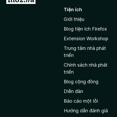
i
ố
Tiện ích
5
đ
Giới thiệu
ế
n
Blog tiện ích Firefox
t
Extension Workshop
r
a
Trung tâm nhà phát
n
triển
g
Chính sách nhà phát
c
triển
h
Blog cộng đồng
ủ
M
Diễn đàn
o
Báo cáo một lỗi
z
Hướng dẫn đánh giá
i