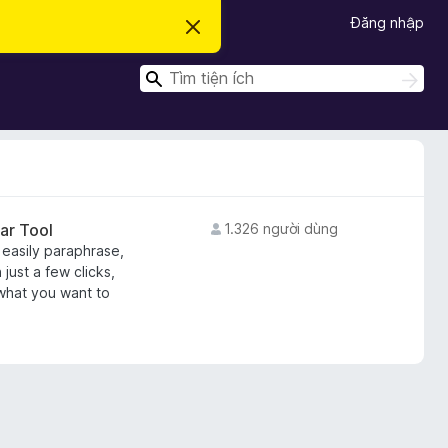
Đăng nhập
B
ỏ
q
T
u
T
a
ì
ì
t
m
m
h
k
ô
k
i
n
ế
i
g
m
b
ế
á
m
o
ar Tool
1.326 người dùng
n
 easily paraphrase,
à
y
just a few clicks,
 what you want to