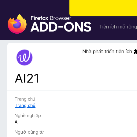
T
i
Tiện ích mở rộng
ệ
n
í
Nhà phát triển tiện ích
c
h
t
AI21
r
ì
n
h
Trang chủ
d
Trang chủ
u
Nghề nghiệp
y
AI
ệ
Người dùng từ
t