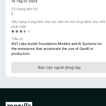
14 Thg 07 2024
F
Số lượng tiện ích
i
1
r
e
Xếp hạng trung bình của các tiện ích mở rộng dành cho nhà
f
phát triển
X
o
ế
x
Tiểu sử
p
AI21 Labs builds Foundation Models and AI Systems for
h
the enterprise that accelerate the use of GenAI in
ạ
production.
n
g
3
Báo cáo người dùng này
,
4
t
r
o
n
g
Đ
s