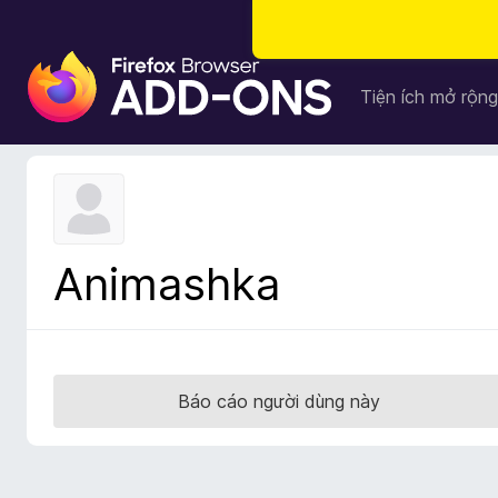
T
i
Tiện ích mở rộng
ệ
n
í
c
h
t
Animashka
r
ì
n
h
d
Báo cáo người dùng này
u
y
ệ
t