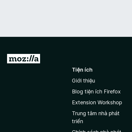
Đ
i
Tiện ích
đ
Giới thiệu
ế
n
Blog tiện ích Firefox
t
Extension Workshop
r
a
Trung tâm nhà phát
n
triển
g