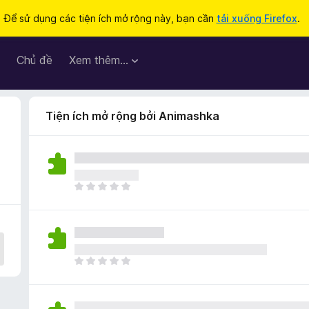
Để sử dụng các tiện ích mở rộng này, bạn cần
tải xuống Firefox
.
Chủ đề
Xem thêm…
Tiện ích mở rộng bởi Animashka
C
h
ư
a
c
ó
C
x
h
ế
ư
p
a