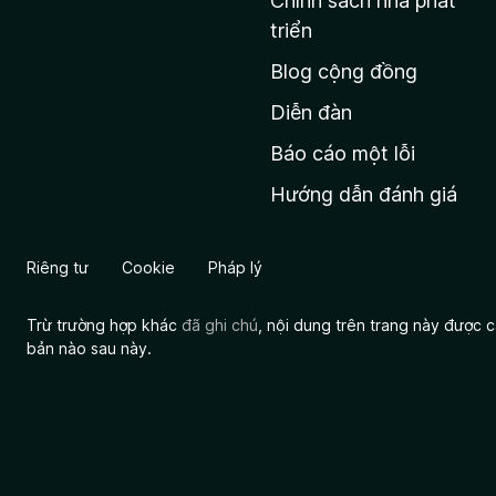
Chính sách nhà phát
c
triển
h
Blog cộng đồng
ủ
M
Diễn đàn
o
Báo cáo một lỗi
z
Hướng dẫn đánh giá
i
l
l
Riêng tư
Cookie
Pháp lý
a
Trừ trường hợp khác
đã ghi chú
, nội dung trên trang này được
bản nào sau này.