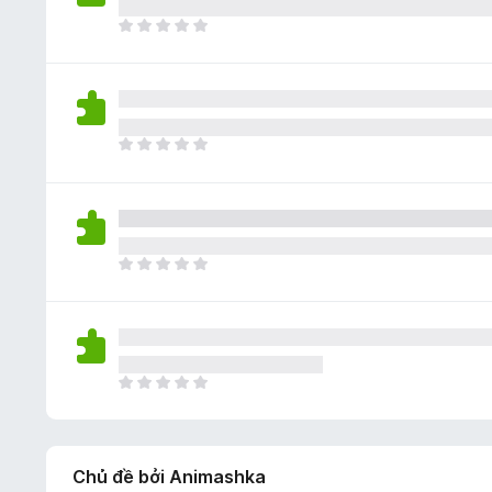
c
o
ạ
ó
C
n
x
h
g
ế
ư
n
p
a
à
h
c
o
ạ
ó
C
n
x
h
g
ế
ư
n
p
a
à
h
c
o
ạ
ó
C
n
x
h
g
ế
ư
n
p
a
à
h
c
o
ạ
ó
C
n
x
h
g
ế
ư
n
p
a
à
h
Chủ đề bởi Animashka
c