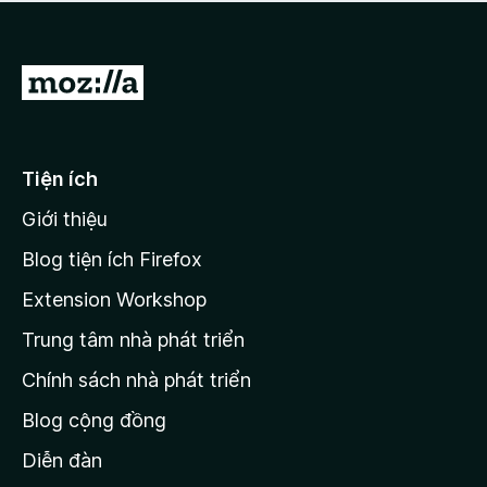
a
h
o
c
ạ
ó
n
x
Đ
g
ế
n
i
p
à
đ
h
o
ạ
ế
Tiện ích
n
n
g
Giới thiệu
t
n
r
à
Blog tiện ích Firefox
o
a
Extension Workshop
n
Trung tâm nhà phát triển
g
c
Chính sách nhà phát triển
h
Blog cộng đồng
ủ
M
Diễn đàn