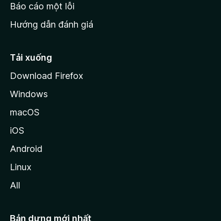
o
Báo cáo một lỗi
z
Hướng dẫn đánh giá
i
l
l
Tải xuống
a
Download Firefox
Windows
macOS
iOS
Android
Linux
All
Bản dựng mới nhất