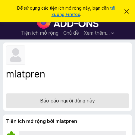
T
Đăng nhập
Để sử dụng các tiện ích mở rộng này, bạn cần
tải
B
ì
xuống Firefox
.
ỏ
T
m
q
i
u
k
a
ệ
Tiện ích mở rộng
Chủ đề
Xem thêm…
i
t
n
h
ế
ô
í
m
n
c
g
b
h
á
t
o
mlatpren
n
r
à
ì
y
n
h
Báo cáo người dùng này
d
u
y
Tiện ích mở rộng bởi mlatpren
ệ
t