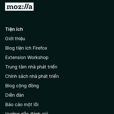
F
Đ
i
i
r
đ
e
ế
Tiện ích
f
n
o
Giới thiệu
t
x
r
Blog tiện ích Firefox
a
Extension Workshop
n
Trung tâm nhà phát triển
g
c
Chính sách nhà phát triển
h
Blog cộng đồng
ủ
M
Diễn đàn
o
Báo cáo một lỗi
z
Hướng dẫn đánh giá