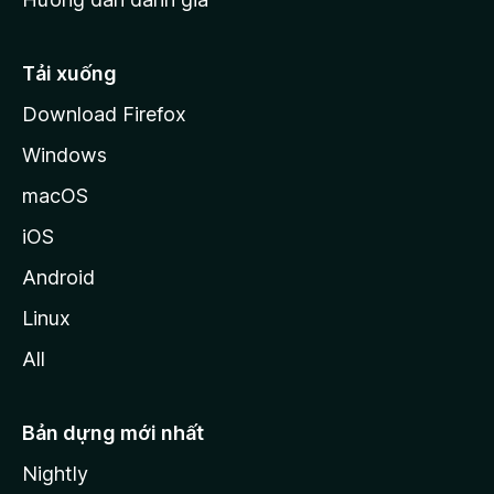
i
l
l
Tải xuống
a
Download Firefox
Windows
macOS
iOS
Android
Linux
All
Bản dựng mới nhất
Nightly