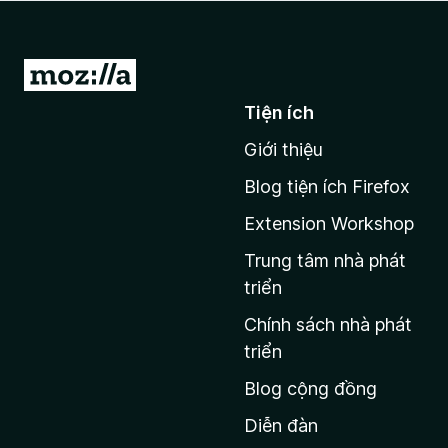
F
i
r
Đ
e
i
Tiện ích
f
đ
o
Giới thiệu
ế
x
n
Blog tiện ích Firefox
t
Extension Workshop
r
a
Trung tâm nhà phát
n
triển
g
Chính sách nhà phát
c
triển
h
Blog cộng đồng
ủ
M
Diễn đàn