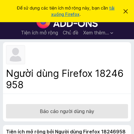
T
Đăng nhập
Để sử dụng các tiện ích mở rộng này, bạn cần
tải
B
ì
xuống Firefox
.
ỏ
T
m
q
i
u
k
a
ệ
Tiện ích mở rộng
Chủ đề
Xem thêm…
i
t
n
h
ế
ô
í
m
n
c
g
b
h
á
t
o
Người dùng Firefox 18246
n
r
à
958
ì
y
n
h
d
u
Báo cáo người dùng này
y
ệ
Tiện ích mở rộng bởi Người dùng Firefox 18246958
t