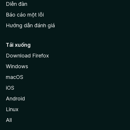
M
Diễn đàn
o
Báo cáo một lỗi
z
Hướng dẫn đánh giá
i
l
l
Tải xuống
a
Download Firefox
Windows
macOS
iOS
Android
Linux
All