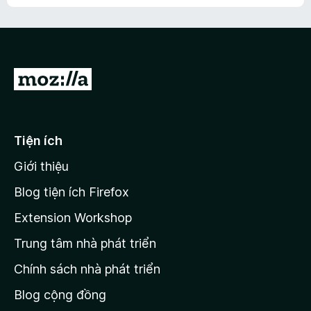
h
ế
n
ư
p
à
a
h
o
c
ạ
ó
n
x
Đ
g
ế
n
i
p
à
đ
h
o
ạ
ế
Tiện ích
n
n
g
Giới thiệu
t
n
r
à
Blog tiện ích Firefox
o
a
Extension Workshop
n
Trung tâm nhà phát triển
g
c
Chính sách nhà phát triển
h
Blog cộng đồng
ủ