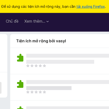
Để sử dụng các tiện ích mở rộng này, bạn cần
tải xuống Firefox
.
Chủ đề
Xem thêm…
Tiện ích mở rộng bởi vasyl
C
h
ư
a
c
ó
C
x
h
ế
ư
p
a