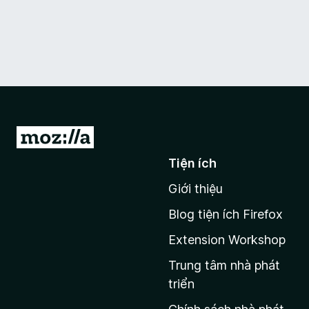
Đ
i
Tiện ích
đ
Giới thiệu
ế
n
Blog tiện ích Firefox
t
Extension Workshop
r
a
Trung tâm nhà phát
n
triển
g