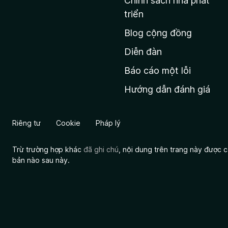
Chính sách nhà phát
c
triển
h
Blog cộng đồng
ủ
M
Diễn đàn
o
Báo cáo một lỗi
z
Hướng dẫn đánh giá
i
l
l
Riêng tư
Cookie
Pháp lý
a
Trừ trường hợp khác
đã ghi chú
, nội dung trên trang này được
bản nào sau này.