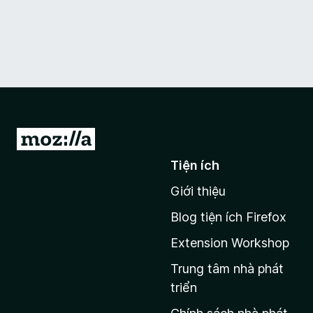
Đ
i
Tiện ích
đ
Giới thiệu
ế
n
Blog tiện ích Firefox
t
Extension Workshop
r
a
Trung tâm nhà phát
n
triển
g