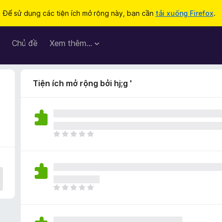
Để sử dụng các tiện ích mở rộng này, bạn cần
tải xuống Firefox
.
Chủ đề
Xem thêm…
Tiện ích mở rộng bởi hj;g '
C
h
ư
a
c
ó
C
x
h
ế
ư
p
a