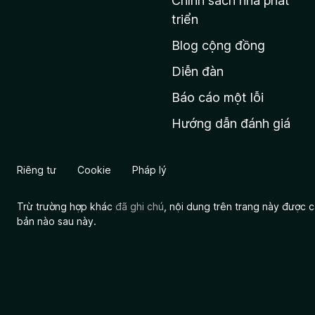
Chính sách nhà phát
c
triển
h
Blog cộng đồng
ủ
M
Diễn đàn
o
Báo cáo một lỗi
z
Hướng dẫn đánh giá
i
l
l
Riêng tư
Cookie
Pháp lý
a
Trừ trường hợp khác
đã ghi chú
, nội dung trên trang này được
bản nào sau này.