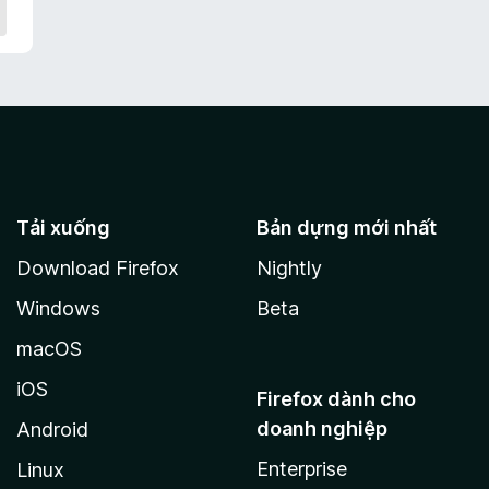
p
h
ạ
n
g
n
à
o
Tải xuống
Bản dựng mới nhất
Download Firefox
Nightly
Windows
Beta
macOS
iOS
Firefox dành cho
doanh nghiệp
Android
Enterprise
Linux