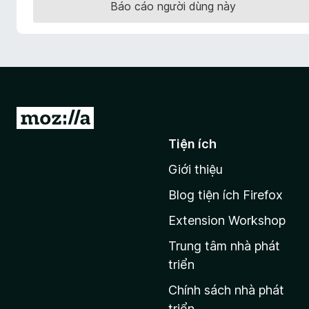
Báo cáo người dùng này
F
i
r
e
f
o
x
Đ
i
Tiện ích
đ
Giới thiệu
ế
n
Blog tiện ích Firefox
t
Extension Workshop
r
a
Trung tâm nhà phát
n
triển
g
Chính sách nhà phát
c
triển