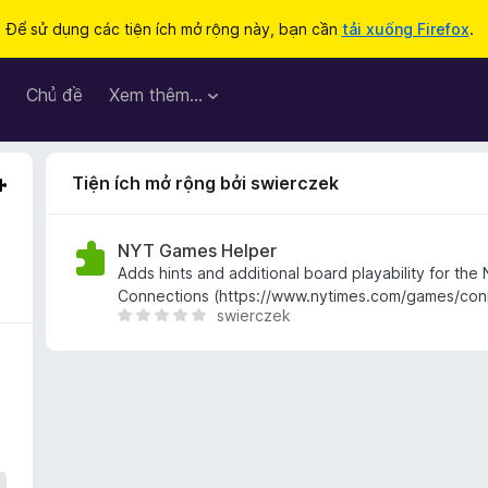
Để sử dụng các tiện ích mở rộng này, bạn cần
tải xuống Firefox
.
Chủ đề
Xem thêm…
Tiện ích mở rộng bởi swierczek
NYT Games Helper
Adds hints and additional board playability for th
Connections (https://www.nytimes.com/games/con
swierczek
C
h
ư
a
c
ó
x
ế