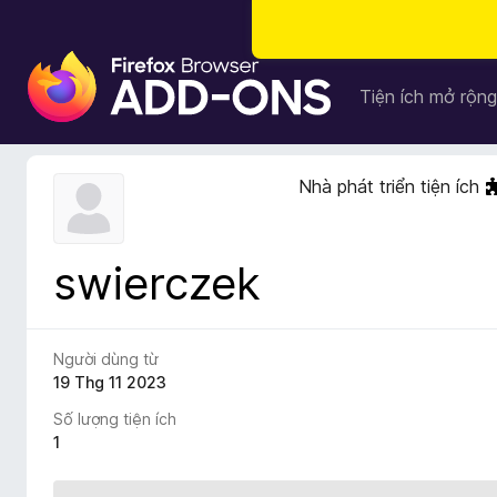
T
i
Tiện ích mở rộng
ệ
n
í
Nhà phát triển tiện ích
c
h
t
swierczek
r
ì
n
h
Người dùng từ
d
19 Thg 11 2023
u
Số lượng tiện ích
y
1
ệ
t